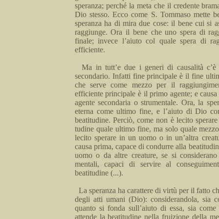
speranza; perché la meta che il credente brama
Dio stesso.
Ecco come S. Tommaso mette be
speranza ha di mira due cose: il bene cui si as
raggiunge
. Ora il bene che
uno spera
di rag
finale; invece l’aiuto col quale spera di r
efficiente.
Ma
in
tutt’
e due i generi di causalità c’è 
secondario.
Infatti
fine principale è il fine ult
che serve come mezzo per il raggiungimen
efficiente principale è il primo agente; e cau­sa
agente se­condaria o strumentale. Ora, la spe
eterna come ultimo fi­ne, e l’aiuto di Dio c
beatitudine. Perciò, come non è lecito sperare
tudine quale ultimo fine, ma solo quale mez­z
lecito spe­rare in un uomo o in un’altra creat
causa prima, capace di condurre alla beatitudi
uomo o da altre creature, se si considerano 
mentali, capaci di servire al conseguiment
beatitudine
(...).
La speranza ha carattere di virtù per il fatto 
degli atti umani (Dio): considerandola, sia c
quanto si fonda
sul­l’
aiuto di
essa
, sia come 
attende la beatitudine nella frui­zione della 