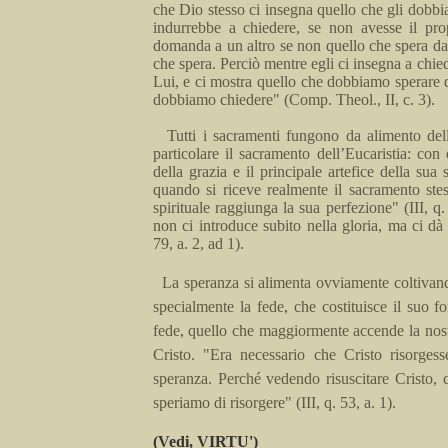
che Dio stesso ci insegna quello che gli dobb
indur­rebbe a chiedere, se non avesse il pro
domanda a un altro se non quello che spera da 
che spera. Perciò mentre egli
ci
insegna a chied
Lui, e ci mostra quello che dobbiamo sperare d
dob­biamo chiedere" (
Comp.
Theol
., II, c. 3).
Tutti i sacramenti fungono da alimento de
particolare il
sa
­cramento dell’Eucaristia: con 
della grazia e il principale artefice della su
quando si riceve realmente il sacramento stes
spirituale raggiunga la sua perfezione" (III, q
non
ci
introduce subito nella gloria, ma ci dà l
79,
a
.
2, ad 1).
La speranza si alimenta ovviamente coltivando
specialmente la fede, che costituisce il suo 
fede, quello che maggior­mente accende la nost
Cristo. "Era necessario che Cristo risor­ges
speranza. Perché vedendo risuscitare Cristo, 
speriamo di
risorge
­re" (III, q.
53,
a
.
1).
(Vedi
, VIRTU')