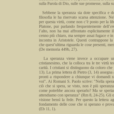
sulla Parola di Dio, sulle sue promes­se, sulla s
Sebbene la speranza sia
dote specifica e 
filosofia le ha ri­servato scarsa attenzione. 
per questa virtù, come non c’è posto per la lib
Platone, pur parlando frequentemen­te dell’
er
l’alto, non ha mai affrontato esplicitamente 
cenno più
chiaro, ma
sem­pre assai fugace e in 
incontra in Aristotele. Questi contrappone l
che
quest’
ultima riguarda le cose presenti, men­
(De memo­ria
449b, 27).
La speranza viene invece
a
occupare un
cristianesimo, che la collo­ca tra le tre virtù t
carità. I cristiani si distinguono da co­loro c
13). La prima lettera di Pietro (3, 14) assegna a
pronti a ri­spondere a chiunque vi domandi r
voi". Ai Romani S. Paolo scrive: "Nella speran
ciò che si spera, se visto, non è più speranza
come potrebbe ancora sperarlo? Ma se spe­r
attendia­mo con speranza" (
Rm
8, 24-25). Gli 
visione bensì la fede. Per questo la lettera a
fondamento delle cose che si sperano e prov
(
Eb
11, 1).