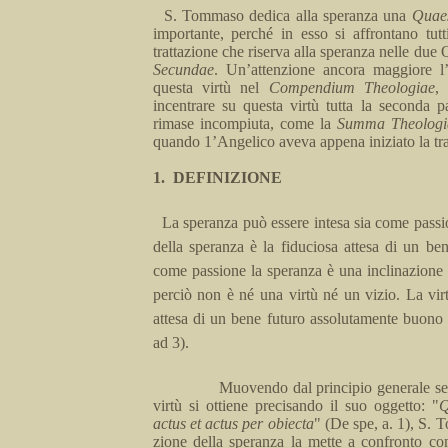
S. Tommaso dedica alla speranza una
Quaes
importante, perché in es­so si affrontano tutt
trattazione che riserva alla speranza nelle due
Secundae
. Un’attenzione ancora maggiore l
questa virtù nel
Com­pendium
Theologiae
,
incentrare
su questa virtù tutta la se­conda p
rimase incompiuta, come
la
Summa
Theolo
g
quando
1’Angelico aveva appena iniziato la tra
1.
DEFINIZIONE
La speranza può essere intesa sia come passi
della speranza è la fidu­ciosa attesa di un be
come passione la speranza è
una
incli­nazion
per­ciò non è né una virtù né un vizio. La vir
attesa di un bene futu­ro assolutamente buono 
ad 3).
Muovendo dal principio generale sec
virtù si ottiene precisando il suo oggetto: "
Q
actus
et
actus
per
obiecta
" (De
spe
,
a.
1), S. T
zione della speranza la mette a confronto co