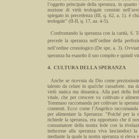
l’oggetto principale della speranza, in quan­to
nozione di virtù teologale consiste nell’a
spiegat
o in precedenza (III, q.
62,
a
.
1).
è
chi
teologale" (II-II, q. 17,
aa
. 4-5).
Confrontando la speranza con la carità, S. 
precede la speranza nell’ordine della perfez
nell’or­dine cronologico
(De
spe
,
a.
3). Ovviame
speranza ha esaurito il suo compito e quindi
vi
4.
CULTURA DELLA SPERANZA
Anche
se ricevuta da Dio come prezio­siss
talento da celare in qua!che cassaforte.
ma
da
virtù statica ma dinamica. Alla pari della fed
vitale, che per crescere va coltivato e alimen
Tommaso raccomanda per coltivare la
speran
cramenti. Ecco come l’Angelico raccomanda 
per alimentare
la Speranza
: "Poiché per la n
richiede la speranza, era opportuno che il no
con­sumatore della nostra fede con la rivelazi
inducesse alla spe­ranza viva lasciandoci la
mediante la quale la nostra spe­ranza si eleva v