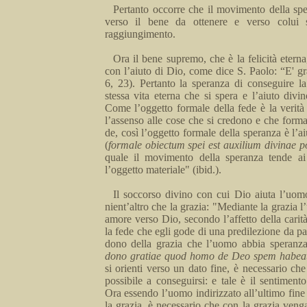
Pertanto occorre che il movimento della sper
verso il be­
ne
da ottenere e verso colui s
raggiungimento.
Ora il bene su­
premo
, che è la felicità eter
con l’aiuto di Dio, come dice S. Paolo:
“E'
gr
6, 23). Pertanto la speranza
di con
­seguire l
stessa vita eterna che si spera e l’aiuto divi
Come l’oggetto forma­le della fede è la verità
l’assenso alle cose che si credono e che forma
de, così l’oggetto formale della speranza è l’a
(
formale
obiectum
spei
est
auxilium
divinae
p
quale
il movimento della speranza tende ai
l’oggetto materiale" (ibid.).
Il soccorso divino con cui Dio aiuta l’uo­m
nient’altro che la grazia: "Mediante la grazia 
amore verso Dio, secondo l’affetto della carità
la fede che egli gode di una predilezione da p
dono della grazia che l’uomo
abbia
speranza
dono
gratiae
quod
homo de Deo
spem
habea
si orienti verso un dato fine, è necessario ch
possibile a conseguirsi: e tale è il sentiment
Ora essendo l’uomo indirizzato all’ultimo fi­
ne
la grazia, è necessario che con la grazia veng