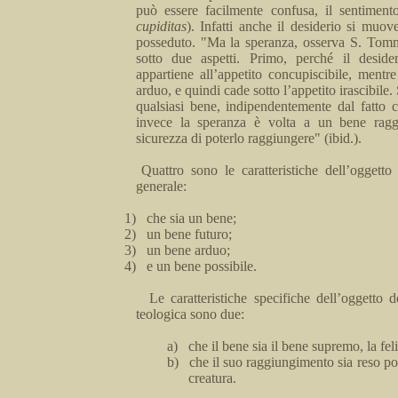
può essere facil­mente confusa, il sentiment
cupiditas
).
Infatti
anche il de­siderio si muov
posseduto. "
Ma
la speranza,
osserva S. Tomma
sotto due aspetti. Primo, perché il deside
appartiene all’appetito
concupiscibile
, mentre
arduo, e quindi cade sotto l’appetito irascibile.
qualsiasi bene, indipendentemente dal fatto c
invece la spe­ranza è volta
a
un bene raggiu
sicurezza di poterlo raggiun­gere" (ibid.).
Quattro sono le caratteristiche dell’ogget­to
generale:
1)
che sia un bene;
2)
un bene futuro;
3)
un bene arduo;
4)
e un bene possibile.
Le caratteri
­stiche specifiche dell’oggetto 
teologica sono due:
a)
che il bene sia il
bene
supremo, la feli
b)
che il suo raggiungimento sia reso p
creatura.