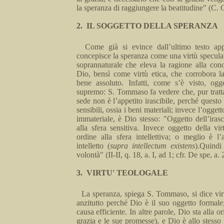
la speranza di rag­giungere la beatitudine" (C. G.
2.
IL SOGGETTO DELLA SPERANZA
Come già si evince dall’ultimo testo ap
concepisce la speranza come una virtù speculat
soprannaturale che eleva la ragione alla cono
Dio, bensì come virtù etica, che corrobora 
bene assoluto. In­fatti, come s’è visto, ogg
supremo: S. Tommaso fa vedere che, pur tratta
sede non è l’ap­petito irascibile, perché quest
sensibili, ossia i beni ma­teriali; invece l’ogg
immateriale, è Dio stesso: "Oggetto dell’irasc
alla sfera sensitiva. Invece oggetto della v
ordine alla
sfera intellettiva; o meglio è l
intelletto (
supra
intellectum
exi­stens
).Quindi
volontà" (II-II, q.
18,
a
.
I
,
ad 1;
cfr
. De
spe
,
a.
2
3.
VIRTU' TEOLOGALE
La speranza, spiega S. Tommaso, si dice virt
anzitutto perché Dio è il suo oggetto formal
causa efficiente. In altre parole, Dio sta
alla
or
grazia e le sue promesse), e Dio è allo stesso